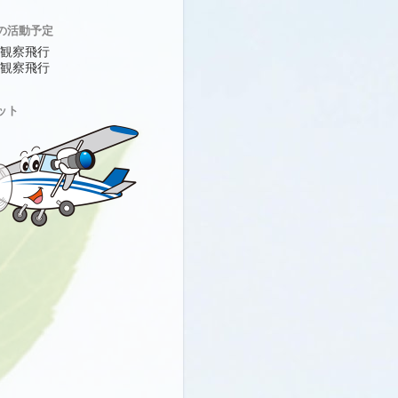
の活動予定
上空観察飛行
目視観察飛行
ット