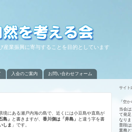
び産業振興に寄与することを目的としています
て
入会のご案内
お問い合わせフォーム
サイト
「空か
当会は
県境にある瀬戸内海の島で、近くには小豆島や直島が
て発足
石島」
と書きますが、
香川側は「井島」
と違う字を書
なりま
いしま
」です。
普段は
業務と