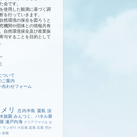
た会です。
を使用した観測に基づく調
析を行っていきます。
自然環境の保全を図ろうと
究機関や団体との情報共有
、自然環境保全及び産業振
寄与することを目的として
。
ー
E
について
のご案内
い合わせフォーム
ナメリ
庄内半島
粟島
須
水族園
みんつく、パネル展
展
瀬戸内海
クリアファイル
セ
リ
マンボウ
小豆島
直島
石島
空か
会
赤潮