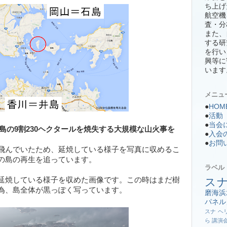
ち上げ
航空機
査・分
また、
する研
を行い
興等に
います
メニュ
●
HOM
●
活動
●
当会
日に島の9割230ヘクタールを焼失する大規模な山火事を
●
入会
●
お問
飛んでいたため、延焼している様子を写真に収めるこ
の島の再生を追っています。
ラベル
ス
延焼している様子を収めた画像です。この時はまだ樹
為、島全体が黒っぽく写っています。
磨海浜
パネル
スナ
ヘ
ら
講演